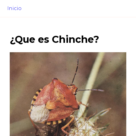
Inicio
¿Que es
Chinche
?