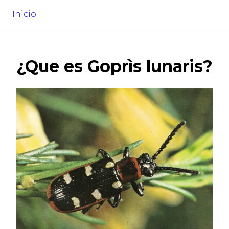
Inicio
¿Que es
Goprìs lunaris
?