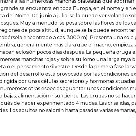
mbre a las numerosas manchas plateadas que adornan la
ta grande se encuentra en toda Europa, en el norte y en 
ica del Norte. De junio a julio, se la puede ver volando sob
 bosques. Muy a menudo, se posa sobre las flores de los ca
regiones de poca altitud, aunque se la puede encontrar
habérsela encontrado a casi 3000 m). Presenta una sola 
a hembra, generalmente más clara que el macho, empieza 
 hacen eclosión pocos días después. La pequeña oruga es
erosas manchas rojas y sobre su lomo una larga raya blan
eta o el pensamiento silvestre. Desde la primera fase larv
ión del desarrollo está provocada por las condiciones ex
 dirigida por unas células secretoras y hormonas situadas
 a numerosas otras especies aguantar unas condiciones 
bajas, alimentación insuficiente. Las orugas no se hacen
spués de haber experimentado 4 mudas. Las crisálidas, p
s. Los adultos no saldrán hasta pasadas varias semanas