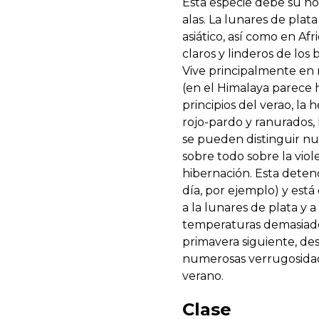
Esta especie debe su no
alas. La lunares de pla
asiático, así como en Afr
claros y linderos de los
Vive principalmente en 
(en el Himalaya parece 
principios del verao, l
rojo-pardo y ranurados,
se pueden distinguir num
sobre todo sobre la viol
hibernación. Esta detenc
día, por ejemplo) y está
a la lunares de plata y
temperaturas demasiado 
primavera siguiente, de
numerosas verrugosidade
verano.
Clase