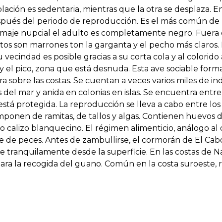
ación es sedentaria, mientras que la otra se desplaza. En
pués del periodo de reproducción. Es el más común de
umaje nupcial el adulto es completamente negro. Fuera d
tos son marrones ton la garganta y el pecho más claros. L
 vecindad es posible gracias a su corta cola y al colorido
o y el pico, zona que está desnuda. Esta ave sociable fo
ra sobre las costas. Se cuentan a veces varios miles de i
las del mar y anida en colonias en islas. Se encuentra entr
está protegida. La reproducción se lleva a cabo entre lo
omponen de ramitas, de tallos y algas. Contienen huevos 
o calizo blanquecino. El régimen alimenticio, análogo al
 de peces. Antes de zambullirse, el cormorán de El Cab
e tranquilamente desde la superficie. En las costas de N
para la recogida del guano. Común en la costa suroeste,