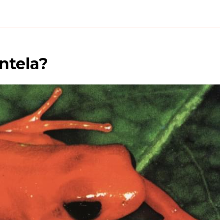
ntela
?