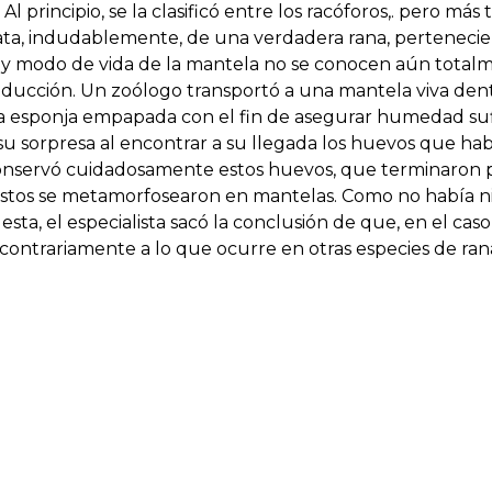
principio, se la clasificó entre los racóforos,. pero más t
a, indudablemente, de una verdadera rana, perteneciente
 y modo de vida de la mantela no se conocen aún total
ucción. Un zoólogo transportó a una mantela viva dentr
a esponja empapada con el fin de asegurar humedad sufi
 su sorpresa al encontrar a su llegada los huevos que ha
Conservó cuidadosamente estos huevos, que terminaron
 éstos se metamorfosearon en mantelas. Como no había n
ta, el especialista sacó la conclusión de que, en el caso
 contrariamente a lo que ocurre en otras especies de ran