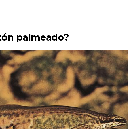
itón palmeado
?