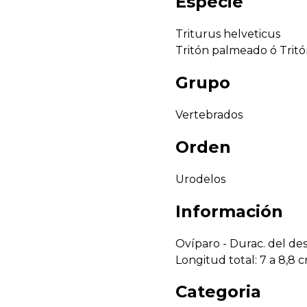
Especie
Triturus helveticus
Tritón palmeado ó Tritó
Grupo
Vertebrados
Orden
Urodelos
Información
Ovíparo - Durac. del des
Longitud total: 7 a 8,8 
Categoria