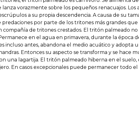
tritones, el tritón palmeado es carnívoro. Se alimenta de
 se lanza vorazmente sobre los pequeños renacuajos. Los 
 escrúpulos a su propia descendencia. A causa de su ta
 predaciones por parte de los tritones más grandes que é
 compañía de tritones crestados. El tritón palmeado no
Permanece en el agua en primavera, durante la época de
eces incluso antes, abandona el medio acuático y adopta 
mandras. Entonces su aspecto se transforma y se hace muy 
con una lagartija. El tritón palmeado hiberna en el suelo, 
ujero. En casos excepcionales puede permanecer todo el 