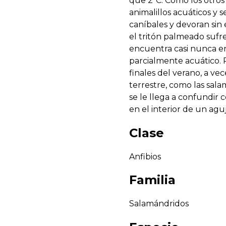
que 2ºC. Como los otros 
animalillos acuáticos y
caníbales y devoran sin
el tritón palmeado sufre
encuentra casi nunca en
parcialmente acuático. 
finales del verano, a v
terrestre, como las sala
se le llega a confundir 
en el interior de un ag
Clase
Anfibios
Familia
Salamándridos