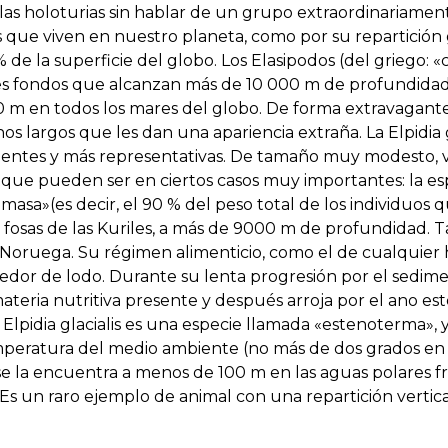
 las holoturias sin hablar de un grupo extraordinariamen
 que viven en nuestro planeta, como por su repartición 
de la superficie del globo. Los Elasipodos (del griego: «
des fondos que alcanzan más de 10 000 m de profundidad
00 m en todos los mares del globo. De forma extravagant
 largos que les dan una apariencia extraña. La Elpidia g
rientes y más representativas. De tamaño muy modesto, v
s que pueden ser en ciertos casos muy importantes: la e
omasa»(es decir, el 90 % del peso total de los individuos
 fosas de las Kuriles, a más de 9000 m de profundidad.
oruega. Su régimen alimenticio, como el de cualquier h
omedor de lodo. Durante su lenta progresión por el sedim
 materia nutritiva presente y después arroja por el ano est
a Elpidia glacialis es una especie llamada «estenoterma»,
eratura del medio ambiente (no más de dos grados en su
e la encuentra a menos de 100 m en las aguas polares fría
Es un raro ejemplo de animal con una repartición vertica