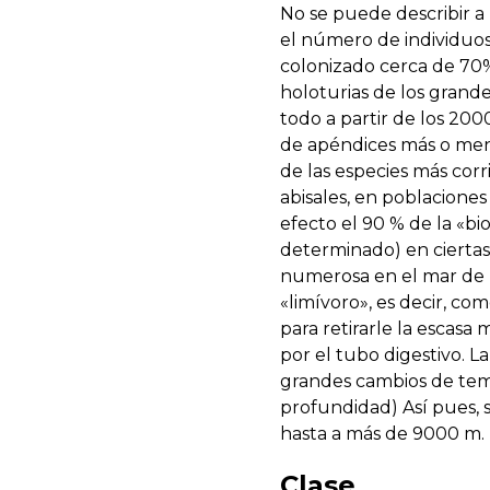
No se puede describir a
el número de individuos
colonizado cerca de 70% 
holoturias de los gran
todo a partir de los 20
de apéndices más o menos
de las especies más cor
abisales, en poblacione
efecto el 90 % de la «bi
determinado) en ciertas
numerosa en el mar de N
«limívoro», es decir, c
para retirarle la escasa
por el tubo digestivo. L
grandes cambios de temp
profundidad) Así pues, s
hasta a más de 9000 m. 
Clase