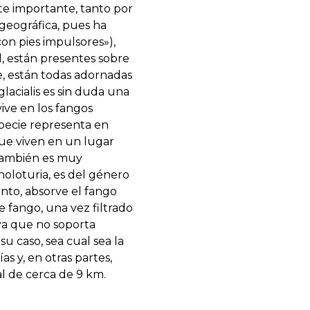
te importante, tanto por
geográfica, pues ha
con pies impulsores»),
, están presentes sobre
e, están todas adornadas
lacialis es sin duda una
ive en los fangos
specie representa en
 que viven en un lugar
 También es muy
oloturia, es del género
ento, absorve el fango
e fango, una vez filtrado
 ya que no soporta
 caso, sea cual sea la
s y, en otras partes,
l de cerca de 9 km.