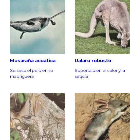
Musaraña acuática
Ualaru robusto
Se seca el pelo en su
Soporta bien el calor y la
madriguera
sequía