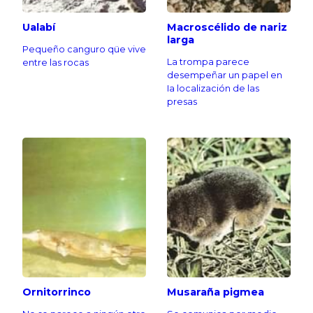
Ualabí
Macroscélido de nariz
larga
Pequeño canguro qüe vive
La trompa parece
entre las rocas
desempeñar un papel en
Ia localización de las
presas
Ornitorrinco
Musaraña pigmea