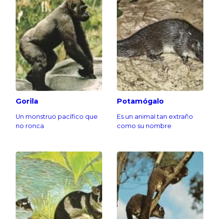
Gorila
Potamógalo
Un monstruo pacífico que
Es un animaI tan extraño
no ronca
como su nombre