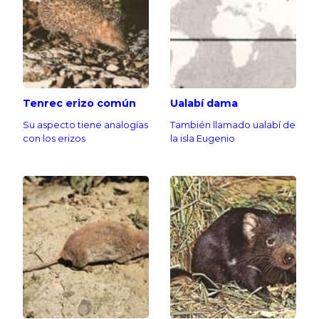
Tenrec erizo común
Ualabí dama
Su aspecto tiene analogías
También llamado ualabí de
con los erizos
la isla Eugenio