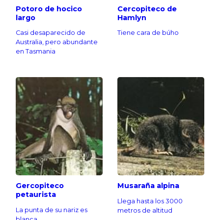
Potoro de hocico
Cercopiteco de
largo
Hamlyn
Casi desaparecido de
Tiene cara de búho
Australia, pero abundante
en Tasmania
Gercopiteco
Musaraña alpina
petaurista
Llega hasta los 3000
La punta de su nariz es
metros de altitud
blanca