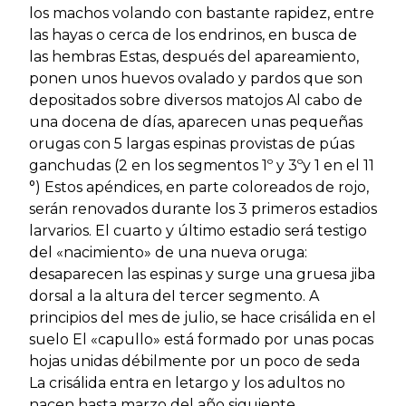
los machos volando con bastante rapidez, entre
las hayas o cerca de los endrinos, en busca de
las hembras Estas, después del apareamiento,
ponen unos huevos ovalado y pardos que son
depositados sobre diversos matojos Al cabo de
una docena de días, aparecen unas pequeñas
orugas con 5 largas espinas provistas de púas
ganchudas (2 en los segmentos 1º y 3ºy 1 en el 11
°) Estos apéndices, en parte coloreados de rojo,
serán renovados durante los 3 primeros estadios
larvarios. El cuarto y último estadio será testigo
del «nacimiento» de una nueva oruga:
desaparecen las espinas y surge una gruesa jiba
dorsal a la altura deI tercer segmento. A
principios del mes de julio, se hace crisálida en el
suelo El «capullo» está formado por unas pocas
hojas unidas débilmente por un poco de seda
La crisálida entra en letargo y los adultos no
nacen hasta marzo del año siguiente