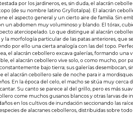
testada por los jardineros, es, sin duda, el alacrán cebol
topo (de su nombre latino Gryllotalpa). El alacrán cebo
tiene el aspecto general y un cierto aire de familia. Sin 
n un abdomen muy voluminoso y blando. El tórax, cubie
pecto aterciopelado. Lo que distingue al alacrán ceboll
lo y la morfología particular de las patas anteriores, que
iendo por ello una cierta analogía con las del topo. Per
ea, el alacrán cebollero excava galerías, formando una 
iable, el alacrán cebollero vive solo, o como mucho, por p
constantemente bajo tierra; sus galerías desembocan, s
 que el alacrán cebollero sale de noche para ir a mordisqu
ños. En la época del celo, el macho se sitúa muy cerca 
antar. Su canto se parece al del grillo, pero es más suav
ollero come muchos gusanos blancos y otras larvas de ins
años en los cultivos de inundación seccionando las raíce
species de alacranes cebolleros, distribuidas sobre todo 