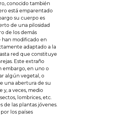
lero, conocido también
llero está emparentado
embargo su cuerpo es
rto de una pilosidad
ero de los demás
 se han modificado en
fectamente adaptado a la
vasta red que constituye
arejas. Este extraño
in embargo, en uno o
ear algún vegetal, o
de una abertura de su
e y, a veces, medio
ectos, lombrices, etc.
s de las plantas jóvenes.
por los países