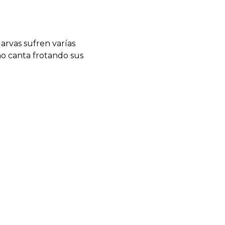
larvas sufren varías
ho canta frotando sus