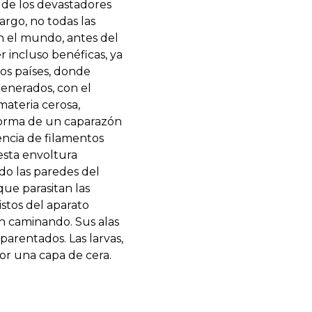
 de los devastadores
argo, no todas las
 en el mundo, antes del
r incluso benéficas, ya
os países, donde
generados, con el
materia cerosa,
 forma de un caparazón
encia de filamentos
esta envoltura
ndo las paredes del
ue parasitan las
stos del aparato
n caminando. Sus alas
parentados. Las larvas,
r una capa de cera.