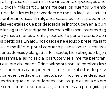
, de la que se conocen más de cincuenta especies, es uno
cultivos y más particularmente para los huertos. Sin emb
 y una de ellas es la proveedora de toda la laca utilizada
rantes sintéticos. En algunos casos, las icenas pueden se
ies vegetales que por desgracia se introducen en algun
de la vegetación indígena. Las cochinillas son insectos de
o y más o menos circular, recubierto por un escudo de 
ios pesticidas. En algunos casos este escudo presenta la
 un mejillón, o, por el contrario puede tomar la consist
enos densos y alargados. El insecto, bien abrigado bajo 
las ramas, a las hojas o a los frutos y se alimenta perfora
 estilete chupador. Principalmente son las hembras las q
nos numerosos, no pueden alimentarse al estar desprovi
 parecen verdaderos insectos, son móviles y se desplaza
 les distingue de los pulgones, con los que están algo em
 como cuando son adultas, también están protegidas po