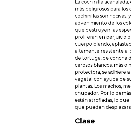
La cochinilla acanalada
más peligrosos para los 
cochinillas son nocivas,
advenimiento de los colo
que destruyen las espec
proliferan en perjuicio 
cuerpo blando, aplastad
altamente resistente a 
de tortuga, de concha de
cerosos blancos, más o m
protectora, se adhiere a 
vegetal con ayuda de su
plantas. Los machos, me
chupador. Por lo demás,
están atrofiadas, lo que
que pueden desplazarse
Clase