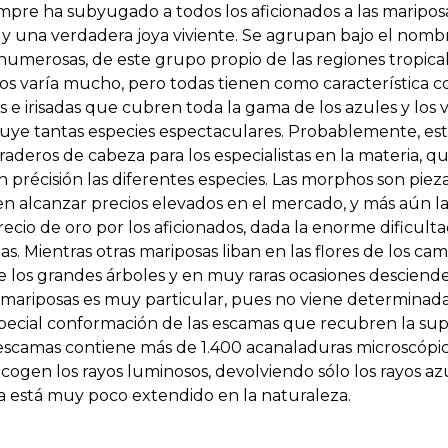
pre ha subyugado a todos los aficionados a las mariposa
 y una verdadera joya viviente. Se agrupan bajo el no
 numerosas, de este grupo propio de las regiones tropica
s varía mucho, pero todas tienen como característica c
 e irisadas que cubren toda la gama de los azules y los v
uye tantas especies espectaculares. Probablemente, es
aderos de cabeza para los especialistas en la materia, 
n précisión las diferentes especies. Las morphos son pie
elen alcanzar precios elevados en el mercado, y más aún 
recio de oro por los aficionados, dada la enorme dificul
as. Mientras otras mariposas liban en las flores de los ca
e los grandes árboles y en muy raras ocasiones desciende
as mariposas es muy particular, pues no viene determinad
special conformación de las escamas que recubren la supe
 escamas contiene más de 1.400 acanaladuras microscópi
cogen los rayos luminosos, devolviendo sólo los rayos az
a está muy poco extendido en la naturaleza.