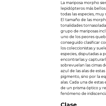
La mariposa morpho siem
lepidópteros más bellos
todas las especies, muy
El tamaño de las morpho
tonalidades tornasoladas
grupo de mariposas incl
uno de los peores quebr
conseguido clasificar co
los coleccionistas y su
especies, disputadas a p
encontrarlas y capturarl
sobrevuelan las cimas d
azul de las alas de est
pigmento, sino por la e
alas. Cada una de estas
de un prisma óptico y re
fenómeno de iridiscenci
Clase