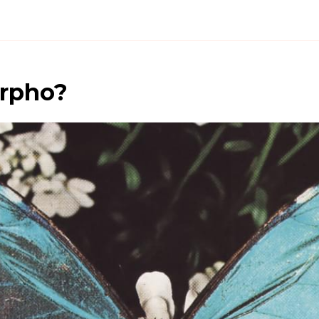
rpho
?