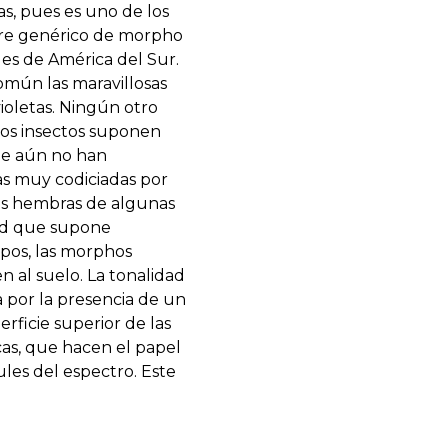
s, pues es uno de los
mbre genérico de morpho
les de América del Sur.
omún las maravillosas
ioletas. Ningún otro
tos insectos suponen
que aún no han
zas muy codiciadas por
las hembras de algunas
tad que supone
mpos, las morphos
n al suelo. La tonalidad
a por la presencia de un
rficie superior de las
cas, que hacen el papel
ules del espectro. Este