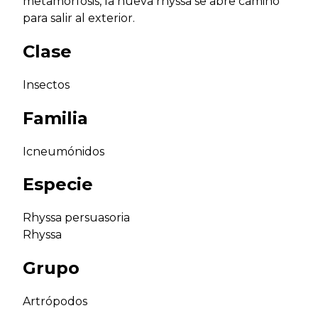
metamorfosis, la nueva rhyssa se abre camino
para salir al exterior.
Clase
Insectos
Familia
Icneumónidos
Especie
Rhyssa persuasoria
Rhyssa
Grupo
Artrópodos