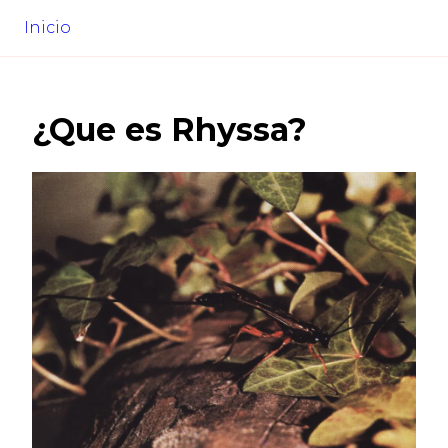
Inicio
¿Que es
Rhyssa
?