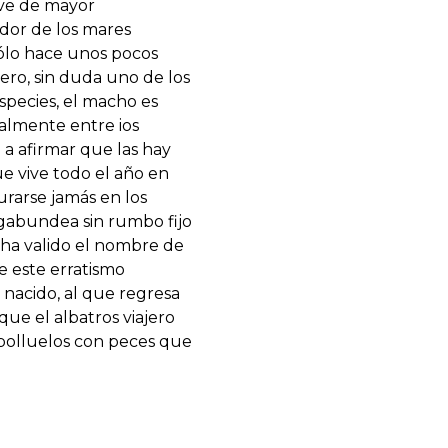
ave de mayor
ador de los mares
ólo hace unos pocos
jero, sin duda uno de los
pecies, el macho es
almente entre ios
a afirmar que las hay
ue vive todo el año en
urarse jamás en los
vagabundea sin rumbo fijo
 ha valido el nombre de
e este erratismo
 nacido, al que regresa
ue el albatros viajero
 polluelos con peces que