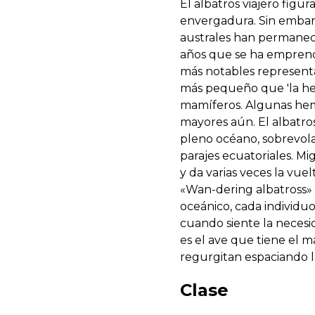
El albatros viajero fig
envergadura. Sin embarg
australes han permanec
años que se ha emprendid
más notables represent
más pequeño que 'la he
mamíferos. Algunas hemb
mayores aún. El albatros
pleno océano, sobrevola
parajes ecuatoriales. Mi
y da varias veces la vue
«Wan-dering albatross» (
oceánico, cada individuo
cuando siente la necesi
es el ave que tiene el 
regurgitan espaciando l
Clase