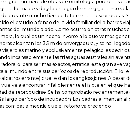
ura en gran numero de obras de ornitología porque es el 
o, la forma de vida y la biología de este gigantesco vol
ido durante mucho tiempo totalmente desconocidas. S
o el estudio a fondo de la vida familiar del albatros via
antes del mundo alado. Como ocurre en otras muchas es
mbra, lo cual es un hecho inverso a lo que vemos gener
ras alcanzan los 3,5 m de envergadura, y se ha llegado 
 viajero es marino y exclusivamente pelágico, es decir q
ndo incansablemente las frías aguas australes sin avent
gradora, o, para ser más exactos, errática, esta gran ave 
lta al mundo entre sus períodos de reproducción. Ello le
albatros errante) que le dan los anglosajones. A pesar d
 vuelve a encontrar infaliblemente el islote en el que ha
dad de reproducirse. Se ha comprobado recientemente q
más largo período de incubación. Los padres alimentan al
as comidas a medida que el retoño va creciendo.