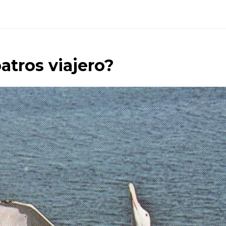
atros viajero
?