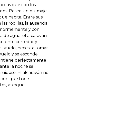
ardas que con los
ínidos. Posee un plumaje
 que habita. Entre sus
as rodillas, la ausencia
an enormemente y con
ia de agua, el alcaraván
celente corredor y
l vuelo, necesita tomar
vuelo y se esconde
antiene perfectamente
rante la noche se
ruidoso. El alcaraván no
esión que hace
ctos, aunque