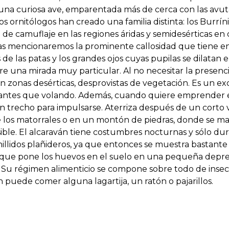
 una curiosa ave, emparentada más de cerca con las avut
l los ornitólogos han creado una familia distinta: los Burr
e de camuflaje en las regiones áridas y semidesérticas en
cas mencionaremos la prominente callosidad que tiene en l
s de las patas y los grandes ojos cuyas pupilas se dilat
ere una mirada muy particular. Al no necesitar la presenc
 zonas desérticas, desprovistas de vegetación. Es un ex
o antes que volando. Además, cuando quiere emprender e
 trecho para impulsarse. Aterriza después de un corto 
los matorrales o en un montón de piedras, donde se m
sible. El alcaraván tiene costumbres nocturnas y sólo du
llidos plañideros, ya que entonces se muestra bastante 
o que pone los huevos en el suelo en una pequeña depr
. Su régimen alimenticio se compone sobre todo de inse
puede comer alguna lagartija, un ratón o pajarillos.