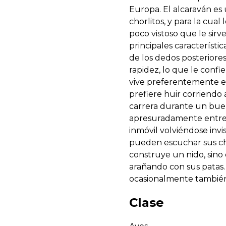
Europa. El alcaraván es
chorlitos, y para la cua
poco vistoso que le sirv
principales característi
de los dedos posteriore
rapidez, lo que le confi
vive preferentemente en
prefiere huir corriend
carrera durante un buen
apresuradamente entre 
inmóvil volviéndose invi
pueden escuchar sus chi
construye un nido, sin
arañando con sus patas
ocasionalmente también 
Clase