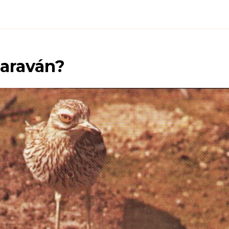
caraván
?