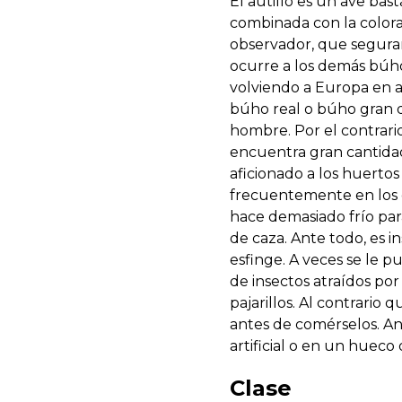
El autillo es un ave bas
combinada con la colora
observador, que seguram
ocurre a los demás búhos
volviendo a Europa en ab
búho real o búho gran d
hombre. Por el contrari
encuentra gran cantidad 
aficionado a los huertos
frecuentemente en los ol
hace demasiado frío para
de caza. Ante todo, es i
esfinge. A veces se le p
de insectos atraídos por
pajarillos. Al contrario
antes de comérselos. A
artificial o en un hueco
Clase