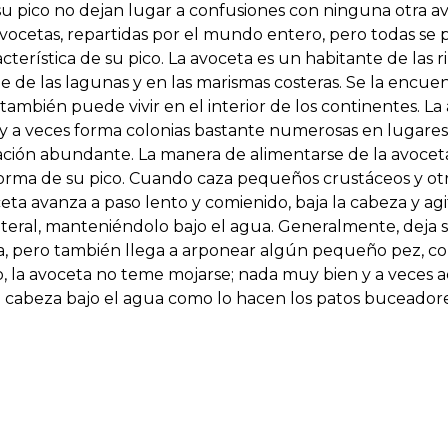
u pico no dejan lugar a confusiones con ninguna otra ave
avocetas, repartidas por el mundo entero, pero todas se
cterística de su pico. La avoceta es un habitante de las ri
e de las lagunas y en las marismas costeras. Se la enc
también puede vivir en el interior de los continentes. La a
s y a veces forma colonias bastante numerosas en lugare
ción abundante. La manera de alimentarse de la avoceta
 forma de su pico. Cuando caza pequeños crustáceos y o
ceta avanza a paso lento y comienido, baja la cabeza y ag
teral, manteniéndolo bajo el agua. Generalmente, deja s
ua, pero también llega a arponear algún pequeño pez, c
, la avoceta no teme mojarse; nada muy bien y a veces a
cabeza bajo el agua como lo hacen los patos buceadores 