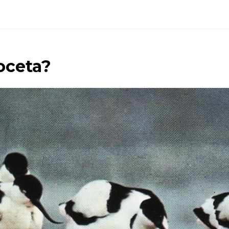
oceta
?