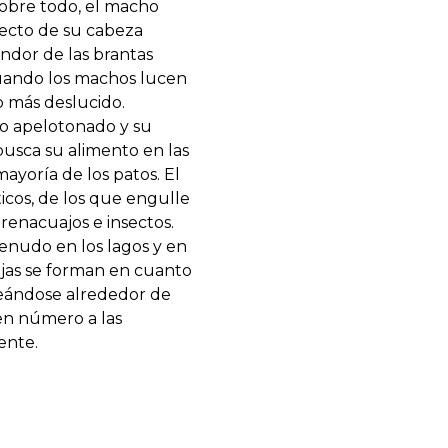
Sobre todo, el macho
fecto de su cabeza
ndor de las brantas
 cuando los machos lucen
 más deslucido.
po apelotonado y su
busca su alimento en las
ayoría de los patos. El
icos, de los que engulle
renacuajos e insectos.
menudo en los lagos y en
ejas se forman en cuanto
neándose alrededor de
en número a las
ente.