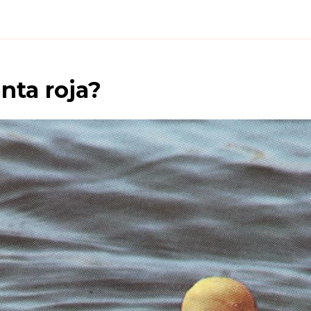
nta roja
?