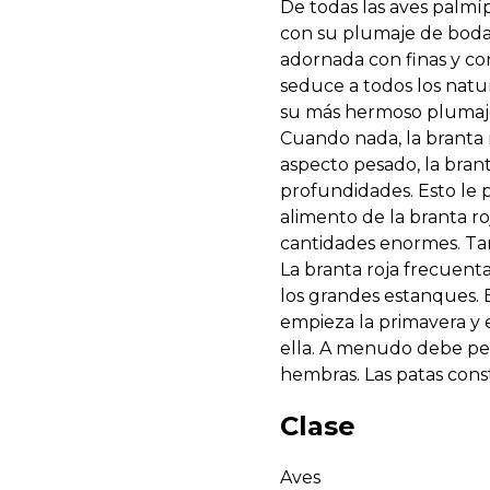
De todas las aves palmí
con su plumaje de boda 
adornada con finas y co
seduce a todos los natur
su más hermoso plumaje
Cuando nada, la branta 
aspecto pesado, la bran
profundidades. Esto le 
alimento de la branta r
cantidades enormes. Tam
La branta roja frecuenta
los grandes estanques. E
empieza la primavera y
ella. A menudo debe pel
hembras. Las patas cons
Clase
Aves