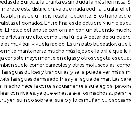
pedas de Europa, la branta es sin duda la más hermosa. 
merece esta distinción, ya que nada podría igualar el e
rtas plumas de un rojo resplandeciente. El extraño esple
alistas aficionados. Entre finales de octubre y junio es
. El resto del año se conforman con un atuendo mucho
roja flota muy alto, como una fúlica. A pesar de su cuer
ta es muy ágil y vuela rápido. Es un pato buceador, que 
permite mantenerse mucho más lejos de la orilla que la m
oja consiste mayormente en algas y otros vegetales acuát
bién suele comer caracoles y otros moluscos, así como 
 las aguas dulces y tranquilas, y se la puede ver más a 
vita las aguas demasiado frías y el agua de mar. Las par
 el macho hace la corte asiduamente a su elegida, pavo
ear con rivales, ya que en esta ave los machos superan 
truyen su nido sobre el suelo y lo camuflan cuidadosam