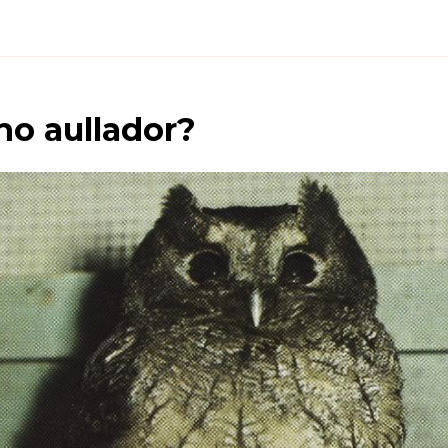
ho aullador
?