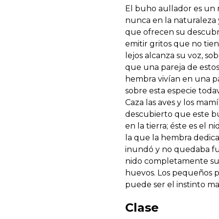
El buho aullador es un 
nunca en la naturaleza 
que ofrecen su descubri
emitir gritos que no ti
lejos alcanza su voz, so
que una pareja de estos
hembra vivían en una paj
sobre esta especie todav
Caza las aves y los mamí
descubierto que este bú
en la tierra; éste es el
la que la hembra dedica 
inundó y no quedaba fu
nido completamente sum
huevos. Los pequeños 
puede ser el instinto m
Clase