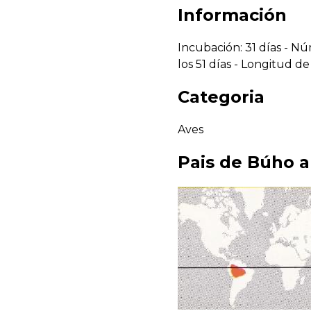
Información
Incubación: 31 días - Nú
los 51 días - Longitud d
Categoria
Aves
Pais de
Búho a