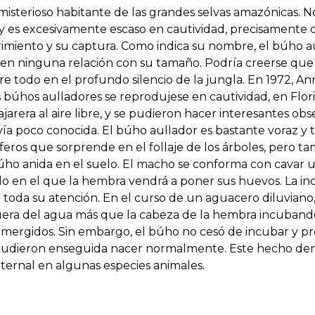
misterioso habitante de las grandes selvas amazónicas. N
y es excesivamente escaso en cautividad, precisamente de
miento y su captura. Como indica su nombre, el búho a
enen ninguna relación con su tamaño. Podría creerse que 
bre todo en el profundo silencio de la jungla. En 1972, 
 búhos aulladores se reprodujese en cautividad, en Flori
arera al aire libre, y se pudieron hacer interesantes obs
ía poco conocida. El búho aullador es bastante voraz y t
feros que sorprende en el follaje de los árboles, pero ta
ho anida en el suelo. El macho se conforma con cavar u
 nido en el que la hembra vendrá a poner sus huevos. La i
toda su atención. En el curso de un aguacero diluviano, 
era del agua más que la cabeza de la hembra incubando,
ergidos. Sin embargo, el búho no cesó de incubar y pr
pudieron enseguida nacer normalmente. Este hecho dem
aternal en algunas especies animales.