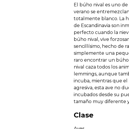
El búho nival es uno de 
verano se entremezclan 
totalmente blanco. La 
de Escandinavia son in
perfecto cuando la nieve
búho nival, vive forzosa
sencillísimo, hecho de 
simplemente una pequeñ
raro encontrar un búho ni
nival caza todos los an
lemmings, aunque tambi
incuba, mientras que e
agresiva, esta ave no d
incubados desde su pues
tamaño muy diferente y
Clase
Aves