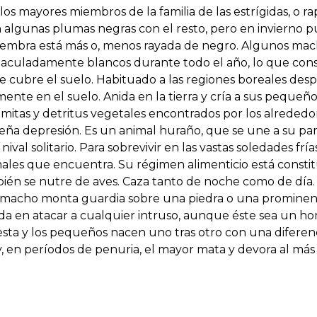
los mayores miembros de la familia de las estrígidas, o r
algunas plumas negras con el resto, pero en invierno 
hembra está más o, menos rayada de negro. Algunos mac
maculadamente blancos durante todo el año, lo que cons
 cubre el suelo. Habituado a las regiones boreales despr
mente en el suelo. Anida en la tierra y cría a sus pequeñ
ramitas y detritus vegetales encontrados por los alreded
a depresión. Es un animal huraño, que se une a su pare
val solitario. Para sobrevivir en las vastas soledades frí
imales que encuentra. Su régimen alimenticio está const
én se nutre de aves. Caza tanto de noche como de día.
l macho monta guardia sobre una piedra o una prominen
uda en atacar a cualquier intruso, aunque éste sea un h
ta y los pequeños nacen uno tras otro con una diferenci
, en períodos de penuria, el mayor mata y devora al má