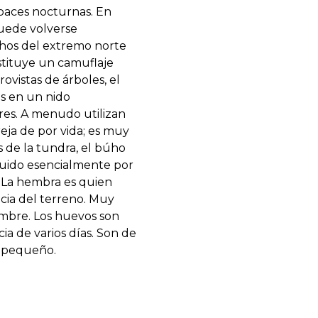
apaces nocturnas. En
puede volverse
hos del extremo norte
tituye un camuflaje
ovistas de árboles, el
os en un nido
ores. A menudo utilizan
ja de por vida; es muy
as de la tundra, el búho
ituido esencialmente por
 La hembra es quien
cia del terreno. Muy
ombre. Los huevos son
a de varios días. Son de
s pequeño.