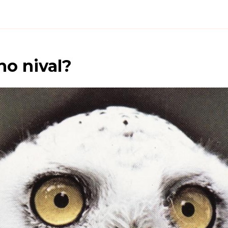
o nival
?