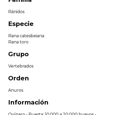
Ránidos
Especie
Rana catesbeiana
Rana toro
Grupo
Vertebrados
Orden
Anuros
Información
Ovíparo - Puesta: 10.000 a 20.000 huevos -